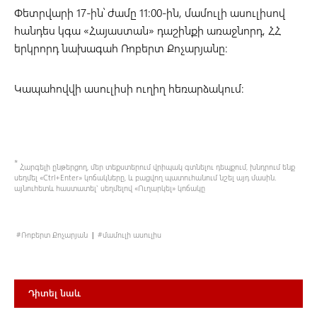
Փետրվարի 17-ին՝ ժամը 11:00-ին, մամուլի ասուլիսով
հանդես կգա «Հայաստան» դաշինքի առաջնորդ, ՀՀ
երկրորդ նախագահ Ռոբերտ Քոչարյանը։
Կապահովվի ասուլիսի ուղիղ հեռարձակում։
*
Հարգելի ընթերցող, մեր տեքստերում վրիպակ գտնելու դեպքում, խնդրում ենք
սեղմել «Ctrl+Enter» կոճակները, և բացվող պատուհանում նշել այդ մասին.
այնուհետև հաստատել` սեղմելով «Ո
ւ
ղարկել» կոճակը
Ռոբերտ Քոչարյան
մամուլի ասուլիս
|
Դիտել նաև