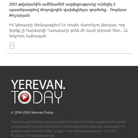
2021 թվականին ամենամեծ ազդեցությունը ունեցել է
պատերազմով ժողովրդին վախեցնելու գործոնը․ Ռոբերտ
Քոչարյան
Իմ կերպարը ներկայացվում էր որպես մարտնչող կերպար, որը
երբեք չի հարմարվի Ղարաբաղի գոնե մի մասի կորտսի հետ․ ՀՀ
երկրորդ նախագահ
© 2014-2024 Yerevan.Today
Բոլոր իրավունքները պաշտպանված են: Yerevan.Today կայքում տեղ գտած
լրատվական հրապարակումների հեղինակային իրավունքը պատկանում է
բացառապես Yerevan.Today կայքին` որի սեփականատերն է «ՄԵԴԻԱ
ՊԼՅՈ
ւ
Ս» ՍՊ ընկերությունը։