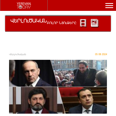
ՎԵՐԼՈ
ւ
ԾԱԿԱՆ
ԲՈԼՈՐ ՆՅՈ
ւ
ԹԵՐԸ
Վերլուծական
05 08 2024